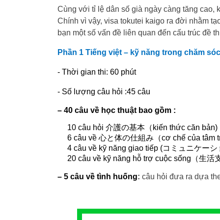
Cùng với tỉ lệ dân số già ngày càng tăng cao,
Chính vì vậy, visa tokutei kaigo ra đời nhằm 
bạn một số vấn đề liên quan đến cấu trúc đề th
Phần 1 Tiếng việt – kỹ năng trong chăm só
- Thời gian thi: 60 phút
- Số lượng câu hỏi :45 câu
– 40 câu về học thuật bao gồm :
10 câu hỏi
介護
の
基本（
kiến thức căn bản)
6 câu về
心
と
体
の
仕組
み
（
cơ chế của tâm tr
4 câu về kỹ năng giao tiếp (
コミュニケーシ
20 câu về kỹ năng hỗ trợ cuộc sống
（生活
–
5 câu về tình huống
:
câu hỏi đưa ra dựa th