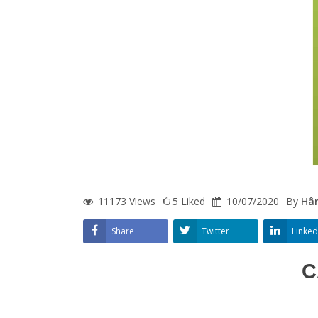
11173
Views
5
Liked
10/07/2020
By
Hâ
Share
Twitter
Linked
C