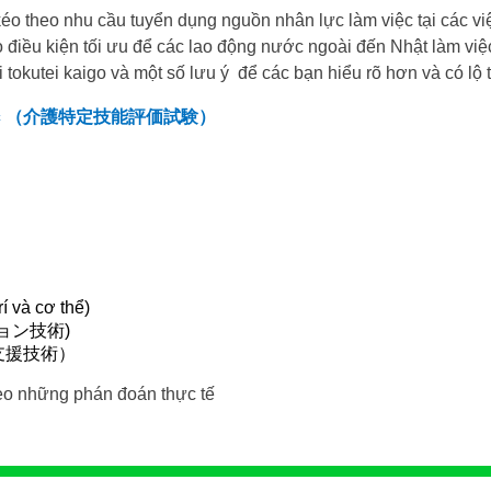
 kéo theo nhu cầu tuyển dụng nguồn nhân lực làm việc tại các 
tạo điều kiện tối ưu để các lao động nước ngoài đến Nhật làm v
i tokutei kaigo và một số lưu ý
để các bạn hiểu rõ hơn và có lộ t
c
（介護特定技能評価試験）
í và cơ thể)
ョン
技術
)
支援技術）
eo những phán đoán thực tế