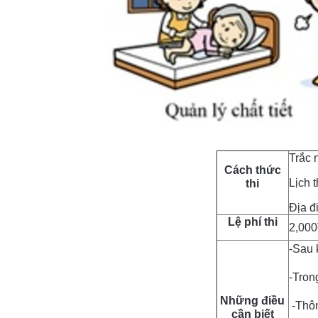
Trắc n
Cách
thức
Lịch t
thi
Địa đ
Lệ phí thi
2,000
-Sau k
-Tron
Những điều
-Thôn
cần biết