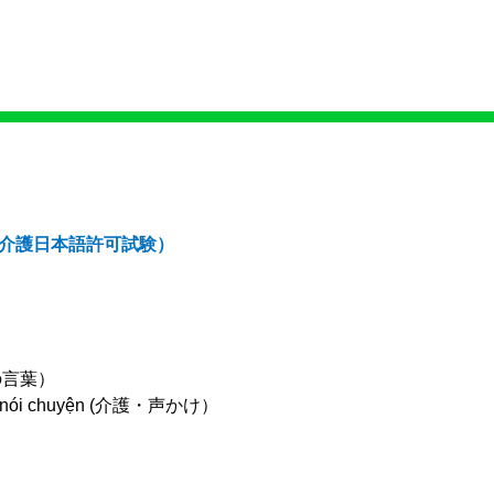
介護日本語許可試験）
の
言葉）
 nói chuyện (
介護
・
声
かけ
）