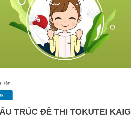
n Hân
In
ẤU TRÚC
ĐỀ
THI TOKUTEI KAI