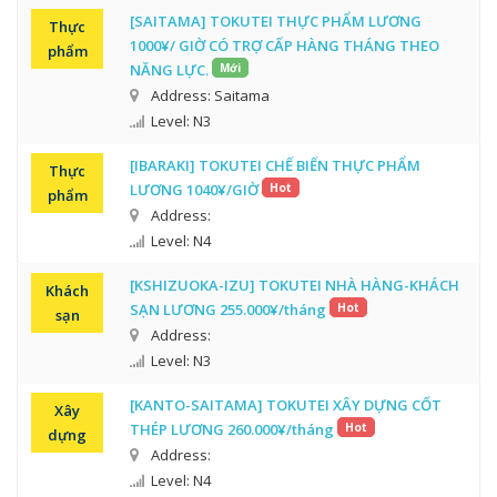
[SAITAMA] TOKUTEI THỰC PHẨM LƯƠNG
Thực
1000¥/ GIỜ CÓ TRỢ CẤP HÀNG THÁNG THEO
phẩm
NĂNG LỰC.
Mới
Address: Saitama
Level: N3
[IBARAKI] TOKUTEI CHẾ BIẾN THỰC PHẨM
Thực
LƯƠNG 1040¥/GIỜ
Hot
phẩm
Address:
Level: N4
[KSHIZUOKA-IZU] TOKUTEI NHÀ HÀNG-KHÁCH
Khách
SẠN LƯƠNG 255.000¥/tháng
Hot
sạn
Address:
Level: N3
[KANTO-SAITAMA] TOKUTEI XÂY DỰNG CỐT
Xây
THÉP LƯƠNG 260.000¥/tháng
Hot
dựng
Address:
Level: N4