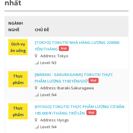
nhất
NGÀNH
NGHỀ
CHỦ ĐỀ
[TOKYO] TOKUTEI NHÀ HÀNG LƯƠNG 220000
Dịch vụ
YÊN/THÁNG
Hot
ăn uống
Address: Tokyo
Level: N3
[IBARAKI - SAKURAGAWA] TOKUTEI THỰC
Thực
PHẨM LƯƠNG 1100 YÊN/GIỜ
Hot
phẩm
Address: Ibaraki-Sakuragawa
Level: N4
[HYOGO] TOKUTEI THỰC PHẨM LƯƠNG CƠ BẢN
Thực
185.000￥/THÁNG TRỞ LÊN.
Hot
phẩm
Address: Hyogo
Level: N4