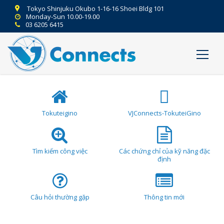
Tokyo Shinjuku Okubo 1-16-16 Shoei Bldg 101
Monday-Sun 10.00-19.00
03 6205 6415
Tokuteigino
VJConnects-TokuteiGino
Tìm kiếm công việc
Các chứng chỉ của kỹ năng đặc
định
Câu hỏi thường gặp
Thông tin mới