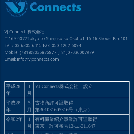
VJ Connects株式会社
〒169-0072Tokyo-to Shinjuku-ku Okubo1-16-16 Shouei Biru101
Tel：03-6305-6415 Fax: 050-1202-6094
Mobile: (+81)08036876877 (+81)07036007979
Email: info@vjconnects.com
平成
28
1
VJ Connects
株式会社 設立
年
月
平成
28
5
古物商許可証取得
年
月
第
301031605316
号（東京）
令和
2
年
1
有料職業紹介事業許可証取得
月
東京 許可番号
13-
ユ
-311647