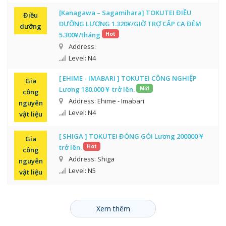
[Kanagawa – Sagamihara] TOKUTEI ĐIỀU
Điều
DƯỠNG LƯƠNG 1.320¥/GIỜ TRỢ CẤP CA ĐÊM
dưỡng
5.300¥/tháng
Hot
Address:
Level: N4
[ EHIME - IMABARI ] TOKUTEI CÔNG NGHIỆP
Gia
Lương 180.000￥ trở lên.
Mới
công
Address: Ehime - Imabari
nguyên
Level: N4
vật liệu
[ SHIGA ] TOKUTEI ĐÓNG GÓI Lương 200000￥
Gia
trở lên.
Hot
công
Address: Shiga
nguyên
Level: N5
vật liệu
Xem thêm