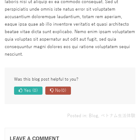
laboris nisi ut aliquip ex ea commodo consequat. Sed ut
perspiciatis unde omnis iste natus error sit voluptatem
accusantium doloremque laudantium, totam rem aperiam,
eaque ipsa quae ab illo inventore veritatis et quasi architecto
beatae vitae dicta sunt explicabo. Nemo enim ipsam voluptatem
quia voluptas sit aspernatur aut odit aut fugit, sed quia
consequuntur magni dolores eos qui ratione voluptatem sequi
nesciunt.
Was this blog post helpful to you?
Yes
(0)
No
(0)
Posted in:
Blog
,
ベトナム生活体験
LEAVE A COMMENT