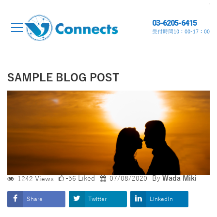
03-6205-6415
受付時間10：00-17：00
SAMPLE BLOG POST
-56
Liked
07/08/2020
By
Wada Miki
1242
Views
Share
Twitter
LinkedIn