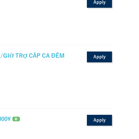
Apply
¥/GIỜ TRỢ CẤP CA ĐÊM
Apply
.000¥
新
Apply