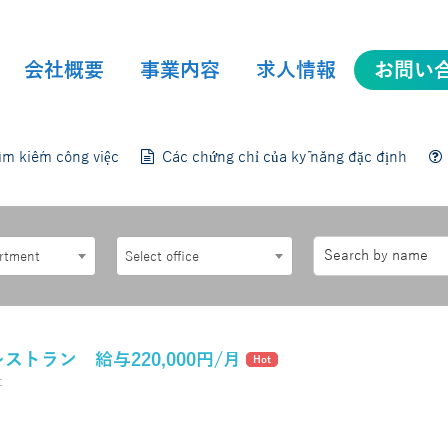
会社概要
事業内容
求人情報
お問い
会社概要
事業内容
求人情報
お問い
m kiếm công việc
Các chứng chỉ của kỹ năng đặc định
artment
Select office
ストラン 給与220,000円/月
Hot
社