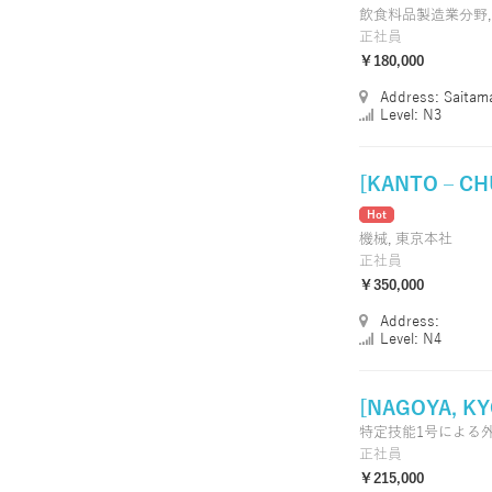
飲食料品製造業分野
正社員
￥180,000
Address: Saitam
Level: N3
[KANTO – CH
Hot
機械,
東京本社
正社員
￥350,000
Address:
Level: N4
[NAGOYA, K
特定技能1号による
正社員
￥215,000