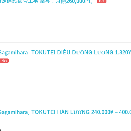
定建設鉄骨工事 給与：月額260,000円。
Hot
 Sagamihara] TOKUTEI ĐIỀU DƯỠNG LƯƠNG 1.320
Hot
Sagamihara] TOKUTEI HÀN LƯƠNG 240.000¥ – 400
0