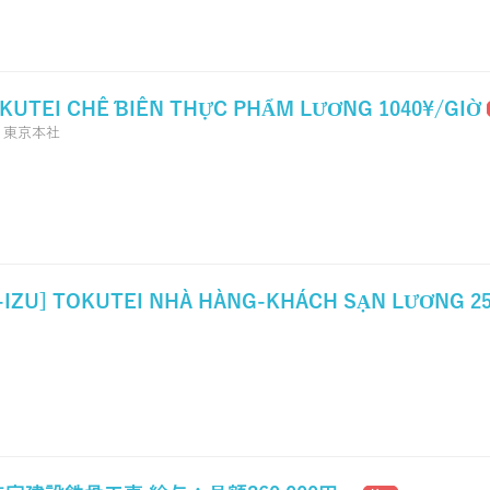
OKUTEI CHẾ BIẾN THỰC PHẨM LƯƠNG 1040¥/GIỜ
,
東京本社
IZU] TOKUTEI NHÀ HÀNG-KHÁCH SẠN LƯƠNG 25