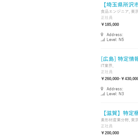
【埼玉県所沢市
食品エンジニア,
東
正社員
￥185,000
Address:
Level: N5
[広島] 特定情報
IT業界,
正社員
￥260,000-￥430,00
Address:
Level: N3
【滋賀】特定梱包
素形材産業分野,
東
正社員
￥200,000