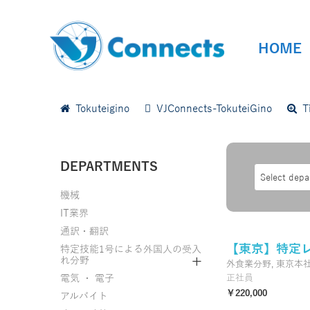
HOME
HOME
Tokuteigino
VJConnects-TokuteiGino
Tì
DEPARTMENTS
Select dep
機械
IT業界
通訳・翻訳
【東京】特定レ
特定技能1号による外国人の受入
れ分野
外食業分野,
東京本
電気 ・ 電子
正社員
￥220,000
アルバイト