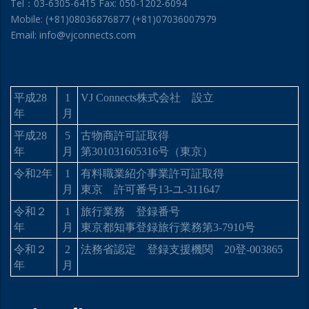
Tel：03-6305-6415 Fax: 050-1202-6094
Mobile: (+81)08036876877 (+81)07036007979
Email: info@vjconnects.com
平成
28
1
VJ Connects
株式会社 設立
年
月
平成
28
5
古物商許可証取得
年
月
第
301031605316
号（東京）
令和
2
年
1
有料職業紹介事業許可証取得
月
東京 許可番号
13-
ユ
-311647
令和２
1
旅行業務 登録番号
年
月
東京都知事登録旅行業務第
3-7910
号
令和２
2
法務省認定 登録支援機関
20
登
-003865
年
月