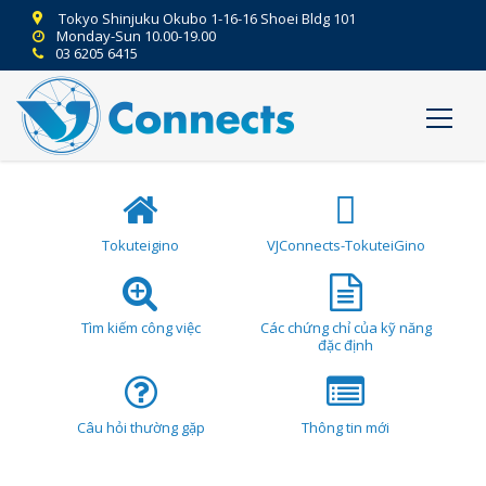
Tokyo Shinjuku Okubo 1-16-16 Shoei Bldg 101
Monday-Sun 10.00-19.00
03 6205 6415
Tokuteigino
VJConnects-TokuteiGino
Tìm kiếm công việc
Các chứng chỉ của kỹ năng
đặc định
Câu hỏi thường gặp
Thông tin mới