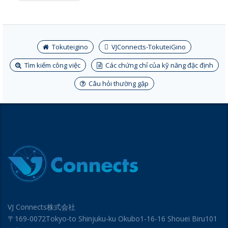
Tokuteigino
VJConnects-TokuteiGino
Tìm kiếm công việc
Các chứng chỉ của kỹ năng đặc định
Câu hỏi thường gặp
VJ Connects株式会社
〒169-0072Tokyo-to Shinjuku-ku Okubo1-16-16 Shouei Biru101