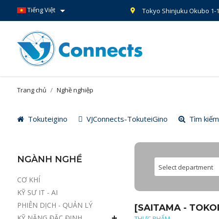

Tiếng Việt
Tokyo Shinjuku Okubo 1-1
Trang chủ
Nghề nghiệp
Tokuteigino
VJConnects-TokuteiGino
Tìm kiếm
NGÀNH NGHỀ
Select department
CƠ KHÍ
KỸ SƯ IT - AI
PHIÊN DỊCH - QUẢN LÝ
[SAITAMA - TOK
KỸ NĂNG ĐẶC ĐỊNH
THỰC PHẨM,