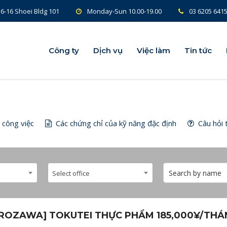
6-16 Shoei Bldg 101
Monday-Sun 10.00-19.00
03 6205 641
Công ty
Công ty
Dịch vụ
Dịch vụ
Việc làm
Việc làm
Tin tức
Tin tức
 công việc
Các chứng chỉ của kỹ năng đặc định
Câu hỏi 
Select office
OROZAWA] TOKUTEI THỰC PHẨM 185,000¥/TH