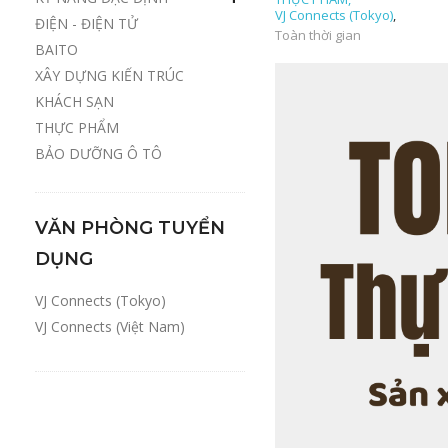
VJ Connects (Tokyo)
,
ĐIỆN - ĐIỆN TỬ
Toàn thời gian
BAITO
XÂY DỰNG KIẾN TRÚC
KHÁCH SẠN
THỰC PHẨM
BẢO DƯỠNG Ô TÔ
VĂN PHÒNG TUYỂN
DỤNG
VJ Connects (Tokyo)
VJ Connects (Việt Nam)