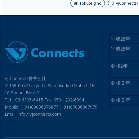
Tokuteigino
VJConnects-
平成
28
年
平成
28
年
令和
2
年
VJ Connects株式会社
令和２年
〒169-0072Tokyo-to Shinjuku-ku Okubo1-16-
16 Shouei Biru101
Tel：03-6305-6415 Fax: 050-1202-6094
令和２年
Mobile: (+81)08036876877 (+81)07036007979
Email: info@vjconnects.com