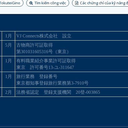
TokuteiGino
Tìm kiếm công việc
Các chứng chỉ của kỹ năng đ
1
月
VJ Connects
株式会社 設立
5
月
古物商許可証取得
第
301031605316
号（東京）
1
月
有料職業紹介事業許可証取得
東京 許可番号
13-
ユ
-311647
1
月
旅行業務 登録番号
東京都知事登録旅行業務第
3-7910
号
2
月
法務省認定 登録支援機関
20
登
-003865