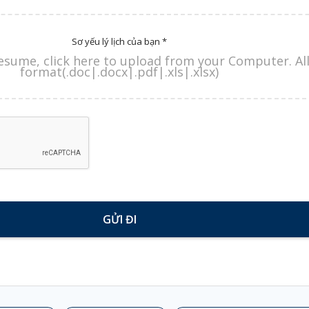
Sơ yếu lý lịch của bạn *
esume, click here to upload from your Computer. A
format(.doc|.docx|.pdf|.xls|.xlsx)
GỬI ĐI