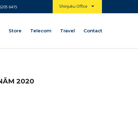
Shinjuku Office
6205 6415
Store
Store
Telecom
Telecom
Travel
Travel
Contact
Contact
 NĂM 2020
Post