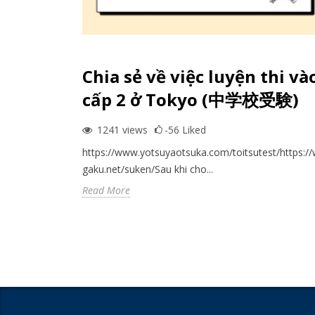
Chia sẻ về việc luyện thi và
cấp 2 ở Tokyo (中学校受験)
1241
views
-56
Liked
https://www.yotsuyaotsuka.com/toitsutest/https:/
gaku.net/suken/Sau khi cho...
Read More