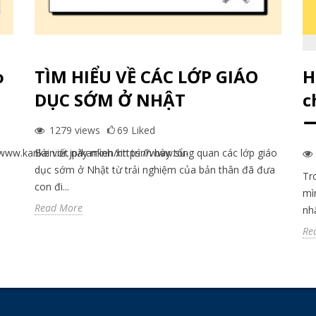
o
TÌM HIỂU VỀ CÁC LỚP GIÁO
H
DỤC SỚM Ở NHẬT
ー
1279
views
69
Liked
/www.kanken.or.jp/kanken/https://www.su-
Bài viết này mình xin trình bày tổng quan các lớp giáo
dục sớm ở Nhật từ trải nghiệm của bản thân đã đưa
Tr
con đi...
mìn
Read More
nhậ
Re