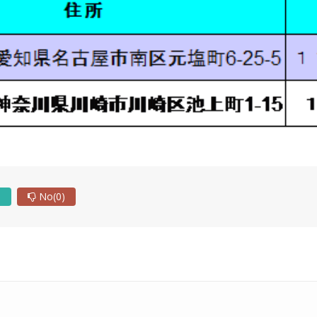
)
No
(0)