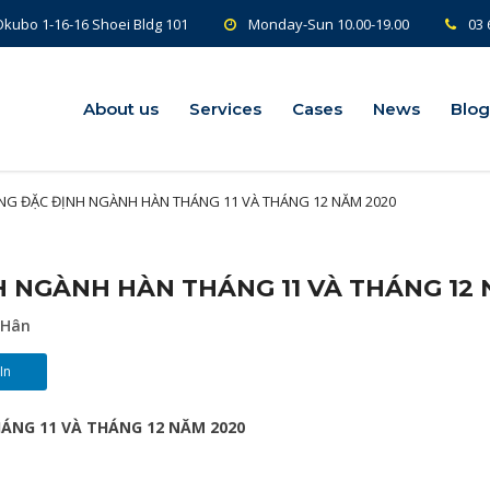
kubo 1-16-16 Shoei Bldg 101
Monday-Sun 10.00-19.00
03 
About us
About us
Services
Services
Cases
Cases
News
News
Blog
Blog
NĂNG ĐẶC ĐỊNH NGÀNH HÀN THÁNG 11 VÀ THÁNG 12 NĂM 2020
H NGÀNH HÀN THÁNG 11 VÀ THÁNG 12
 Hân
In
NG 11 VÀ THÁNG 12 NĂM 2020