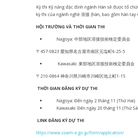
Kỳ thi Kỹ năng đặc định ngành Hàn sẽ được tổ chứ
kỳ thi của ngành nghề
溶接
(hàn, bao gồm hàn tay 
HỘI TRƯỜNG VÀ THỜI GIAN THI
Nagoya:
中部地区溶接技術検定委員会
〒
457-0823
愛知県名古屋市南区元塩町
6-25-5
Kawasaki:
東部地区溶接技術検定委員会
〒
210-0864
神奈川県川崎市川崎区池上町
1-15
THỜI GIAN ĐĂNG KÝ DỰ THI
Nagoya: Đến ngày 2 tháng 11 (Thứ Hai)
Kawasaki: Đến ngày 20 tháng 11 (Thứ Sá
LINK ĐĂNG KÝ DỰ THI
https://www.sswm-e.go.jp/form/application/