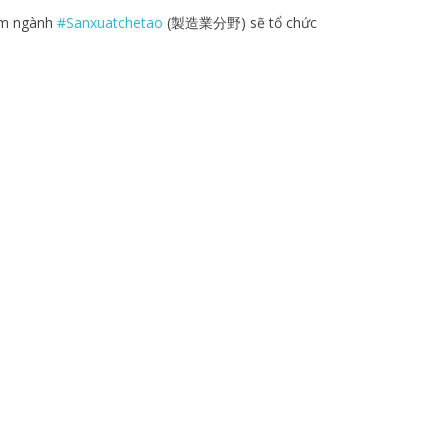
ụm ngành
#Sanxuatchetao
(
製造業分野
) sẽ tổ chức