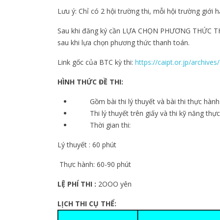
Lưu ý: Chỉ có 2 hội trường thi, mỗi hội trường giới 
Sau khi đăng ký cần LỰA CHỌN PHƯƠNG THỨC THA
sau khi lựa chọn phương thức thanh toán.
Link gốc của BTC kỳ thi:
https://caipt.or.jp/archive
HÌNH THỨC ĐỀ THI:
Gồm bài thi lý thuyết và bài thi thực hành
Thi lý thuyết trên giấy và thi kỹ năng thự
Thời gian thi:
Lý thuyết : 60 phút
Thực hành: 60-90 phút
LỆ PHÍ THI :
2OOO yên
LỊCH THI CỤ THỂ: