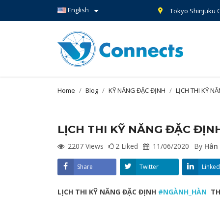

English
Tokyo Shinjuku O
Home
Blog
KỸ NĂNG ĐẶC ĐỊNH
LỊCH THI KỸ 
LỊCH THI KỸ NĂNG ĐẶC ĐỊN
2207
Views
2
Liked
11/06/2020
By
Hân
Share
Twitter
Linked
LỊCH THI KỸ NĂNG ĐẶC ĐỊNH
#
NGÀNH_HÀN
THÁ