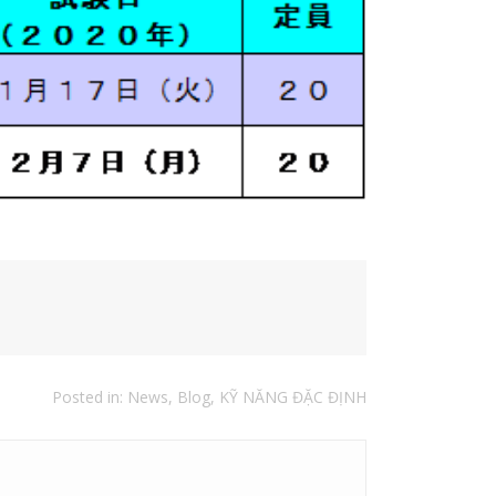
Posted in:
News
,
Blog
,
KỸ NĂNG ĐẶC ĐỊNH