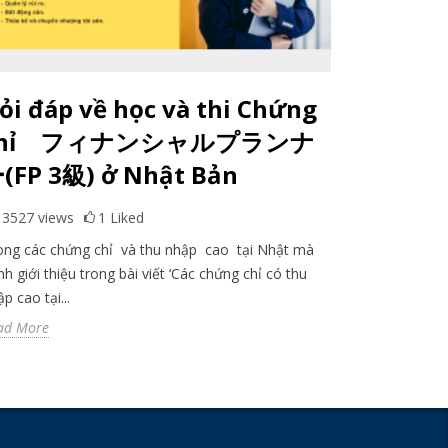
ỏi đáp về học và thi Chứng
BẠN BI
chỉ フィナンシャルプランナ
ĐỊNH 
(FP 3級) ở Nhật Bản
KAIGO?
3527
views
1
Liked
3162
view
ong các chứng chỉ và thu nhập cao tại Nhật mà
Nhật Bản luô
h giới thiệu trong bài viết ‘Các chứng chỉ có thu
già thuộc TOP
p cao tại...
người trên 100
ad More
Read More