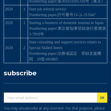
Numbering paper:
第
301031605316
号
（東京）
2020
1
Start job referral service
Numbering paper:許可番号13-ユ-311647
2020
1
Starting a business of domestic tourism in Japan
Numbering paper:
東京都知事登
録
旅行業務第
3-7910
号
Start consulting and support services relates to
2020
2
Special Skilled Intern
Numbering paper:
法務省認定 登
録
支援機
関
20
登
-003865
subscribe
You may unsubscribe at any moment. For that purpose, please