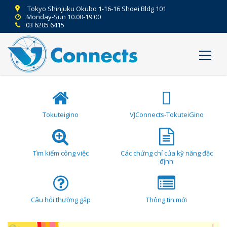
Tokyo Shinjuku Okubo 1-16-16 Shoei Bldg 101
Monday-Sun 10.00-19.00
03 6205 6415
Tokuteigino
VJConnects-TokuteiGino
Tìm kiếm công việc
Các chứng chỉ của kỹ năng đặc
định
Câu hỏi thường gặp
Thông tin mới