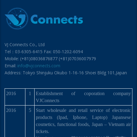
VJ Connects Co., Ltd
Tel：03-6305-6415 Fax: 050-1202-6094
Mobile: (+81)08036876877 (+81)07036007979
Email:
info@vjconnects.com
Address: Tokyo Shinjuku Okubo 1-16-16 Shoei Bldg 101,Japan
2016
1
Establishment of coporation company
VJConnects
2016
5
Start wholesale and retail service of electronic
products (Ipad, Iphone, Laptop) Japansese
cosmetics, functional foods, Japan – Vietnam air
tickets.