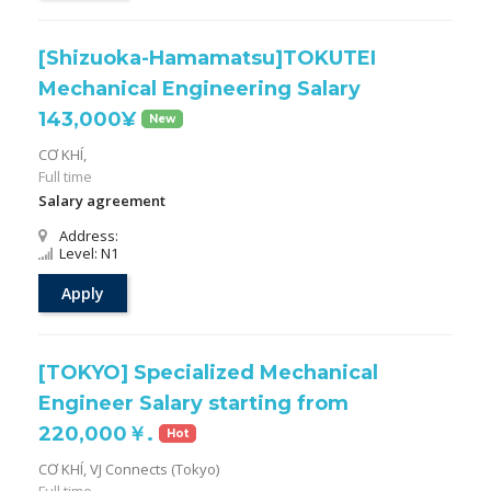
[Shizuoka-Hamamatsu]TOKUTEI
Mechanical Engineering Salary
143,000¥
New
CƠ KHÍ,
Full time
Salary agreement
Address:
Level: N1
Apply
[TOKYO] Specialized Mechanical
Engineer Salary starting from
220,000￥.
Hot
CƠ KHÍ,
VJ Connects (Tokyo)