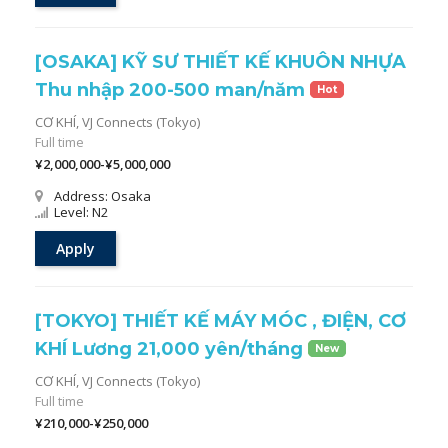
[OSAKA] KỸ SƯ THIẾT KẾ KHUÔN NHỰA
Thu nhập 200-500 man/năm
Hot
CƠ KHÍ,
VJ Connects (Tokyo)
Full time
¥2,000,000-¥5,000,000
Address: Osaka
Level: N2
Apply
[TOKYO] THIẾT KẾ MÁY MÓC , ĐIỆN, CƠ
KHÍ Lương 21,000 yên/tháng
New
CƠ KHÍ,
VJ Connects (Tokyo)
Full time
¥210,000-¥250,000