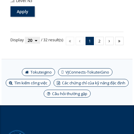
Level: N3
Apply
Display
/ 32 result(s)
20
1
2
Tokuteigino
VJConnects-TokuteiGino
Tìm kiếm công việc
Các chứng chỉ của kỹ năng đặc định
Câu hỏi thường gặp