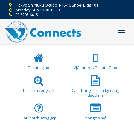
Tokyo Shinjuku Okubo 1-16-16 Shoei Bldg 101
Monday-Sun 10.00-19.00
03 6205 6415
Tokuteigino
VJConnects-TokuteiGino
Tìm kiếm công việc
Các chứng chỉ của kỹ năng
đặc định
Câu hỏi thường gặp
Thông tin mới