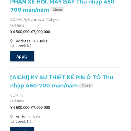
PHẬN XE HƠI, MÁY BAY Thu nhập 450-
700 man/năm
Close
CƠ KHÍ,
VJ Connects (Tokyo)
Full time
¥4,500,000-¥7,000,000
Address: Fukuoka
Level: N2
Apply
[AICHI] KỸ SƯ THIẾT KẾ PIN Ô TÔ Thu
nhập 460-700 man/năm
Close
CƠ KHÍ,
Full time
¥4,600,000-¥7,000,000
Address: Aichi
Level: N2