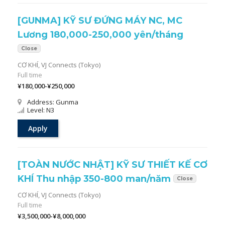
[GUNMA] KỸ SƯ ĐỨNG MÁY NC, MC
Lương 180,000-250,000 yên/tháng
Close
CƠ KHÍ,
VJ Connects (Tokyo)
Full time
¥180,000-¥250,000
Address: Gunma
Level: N3
Apply
[TOÀN NƯỚC NHẬT] KỸ SƯ THIẾT KẾ CƠ
KHÍ Thu nhập 350-800 man/năm
Close
CƠ KHÍ,
VJ Connects (Tokyo)
Full time
¥3,500,000-¥8,000,000