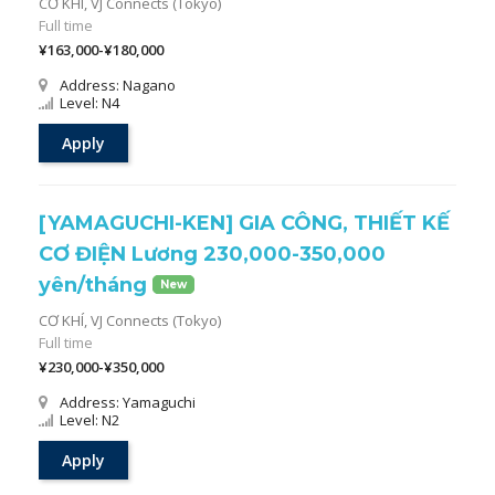
CƠ KHÍ,
VJ Connects (Tokyo)
Full time
¥163,000-¥180,000
Address: Nagano
Level: N4
Apply
[YAMAGUCHI-KEN] GIA CÔNG, THIẾT KẾ
CƠ ĐIỆN Lương 230,000-350,000
yên/tháng
New
CƠ KHÍ,
VJ Connects (Tokyo)
Full time
¥230,000-¥350,000
Address: Yamaguchi
Level: N2
Apply