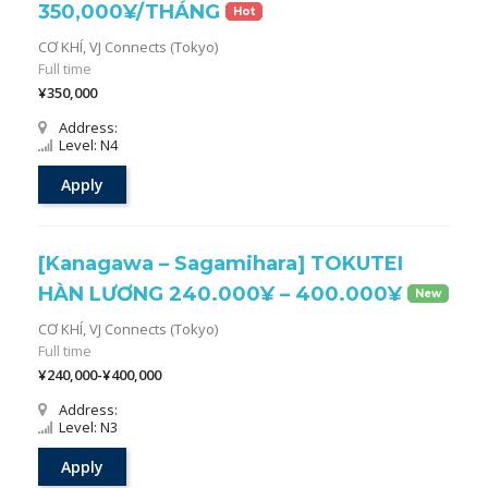
350,000¥/THÁNG
Hot
CƠ KHÍ,
VJ Connects (Tokyo)
Full time
¥350,000
Address:
Level: N4
Apply
[Kanagawa – Sagamihara] TOKUTEI
HÀN LƯƠNG 240.000¥ – 400.000¥
New
CƠ KHÍ,
VJ Connects (Tokyo)
Full time
¥240,000-¥400,000
Address:
Level: N3
Apply