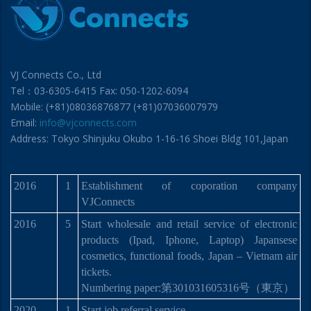
VJ Connects Co., Ltd
Tel：03-6305-6415 Fax: 050-1202-6094
Mobile: (+81)08036876877 (+81)07036007979
Email:
info@vjconnects.com
Address: Tokyo Shinjuku Okubo 1-16-16 Shoei Bldg 101,Japan
2016
1
Establishment of coporation company
VJConnects
2016
5
Start wholesale and retail service of electronic
products (Ipad, Iphone, Laptop) Japansese
cosmetics, functional foods, Japan – Vietnam air
tickets.
Numbering paper:
第
301031605316
号
（東京）
2020
1
Start job referral service