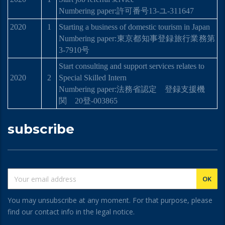
Numbering paper:許可番号13-ユ-311647
2020
1
Starting a business of domestic tourism in Japan
Numbering paper:
東京都知事登
録
旅行業務第
3-7910
号
Start consulting and support services relates to
2020
2
Special Skilled Intern
Numbering paper:
法務省認定 登
録
支援機
関
20
登
-003865
subscribe
You may unsubscribe at any moment. For that purpose, please
find our contact info in the legal notice.