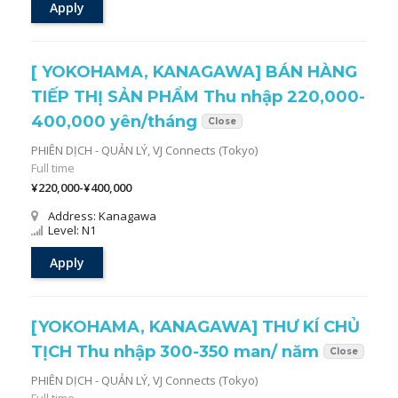
Apply
[ YOKOHAMA, KANAGAWA] BÁN HÀNG
TIẾP THỊ SẢN PHẨM Thu nhập 220,000-
400,000 yên/tháng
Close
PHIÊN DỊCH - QUẢN LÝ,
VJ Connects (Tokyo)
Full time
¥220,000-¥400,000
Address: Kanagawa
Level: N1
Apply
[YOKOHAMA, KANAGAWA] THƯ KÍ CHỦ
TỊCH Thu nhập 300-350 man/ năm
Close
PHIÊN DỊCH - QUẢN LÝ,
VJ Connects (Tokyo)