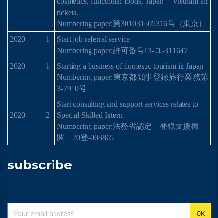
cosmetics, functional foods, Japan – Vietnam air
tickets.
Numbering paper:
第
301031605316
号
（東京）
2020
1
Start job referral service
Numbering paper:許可番号13-ユ-311647
2020
1
Starting a business of domestic tourism in Japan
Numbering paper:
東京都知事登
録
旅行業務第
3-7910
号
Start consulting and support services relates to
2020
2
Special Skilled Intern
Numbering paper:
法務省認定 登
録
支援機
関
20
登
-003865
subscribe