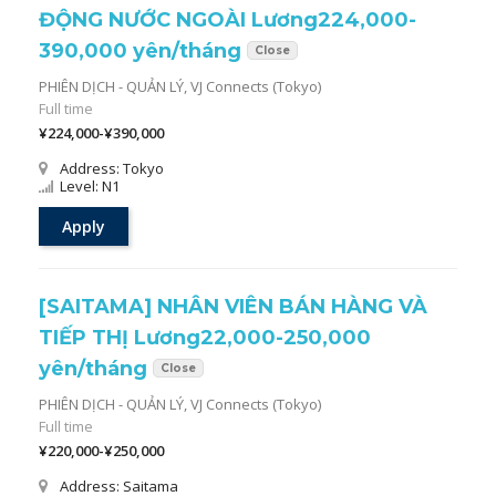
ĐỘNG NƯỚC NGOÀI Lương224,000-
390,000 yên/tháng
Close
PHIÊN DỊCH - QUẢN LÝ,
VJ Connects (Tokyo)
Full time
¥224,000-¥390,000
Address: Tokyo
Level: N1
Apply
[SAITAMA] NHÂN VIÊN BÁN HÀNG VÀ
TIẾP THỊ Lương22,000-250,000
yên/tháng
Close
PHIÊN DỊCH - QUẢN LÝ,
VJ Connects (Tokyo)
Full time
¥220,000-¥250,000
Address: Saitama