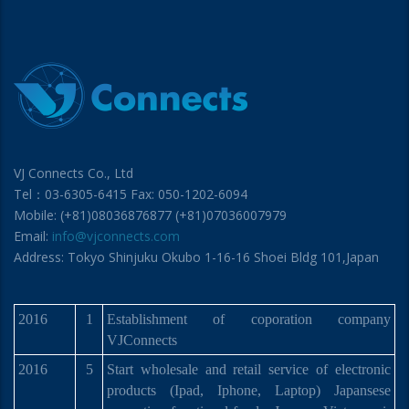
VJ Connects Co., Ltd
Tel：03-6305-6415 Fax: 050-1202-6094
Mobile: (+81)08036876877 (+81)07036007979
Email:
info@vjconnects.com
Address: Tokyo Shinjuku Okubo 1-16-16 Shoei Bldg 101,Japan
2016
1
Establishment of coporation company
VJConnects
2016
5
Start wholesale and retail service of electronic
products (Ipad, Iphone, Laptop) Japansese