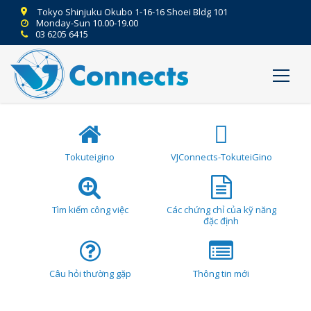
Tokyo Shinjuku Okubo 1-16-16 Shoei Bldg 101
Monday-Sun 10.00-19.00
03 6205 6415
Tokuteigino
VJConnects-TokuteiGino
Tìm kiếm công việc
Các chứng chỉ của kỹ năng
đặc định
Câu hỏi thường gặp
Thông tin mới