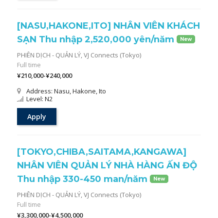
[NASU,HAKONE,ITO] NHÂN VIÊN KHÁCH
SẠN Thu nhập 2,520,000 yên/năm
New
PHIÊN DỊCH - QUẢN LÝ,
VJ Connects (Tokyo)
Full time
¥210,000-¥240,000
Address: Nasu, Hakone, Ito
Level: N2
Apply
[TOKYO,CHIBA,SAITAMA,KANGAWA]
NHÂN VIÊN QUẢN LÝ NHÀ HÀNG ẤN ĐỘ
Thu nhập 330-450 man/năm
New
PHIÊN DỊCH - QUẢN LÝ,
VJ Connects (Tokyo)
Full time
¥3,300,000-¥4,500,000