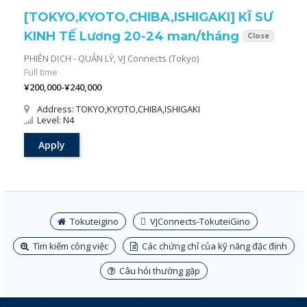
[TOKYO,KYOTO,CHIBA,ISHIGAKI] KĨ SƯ
KINH TẾ Lương 20-24 man/tháng
Close
PHIÊN DỊCH - QUẢN LÝ,
VJ Connects (Tokyo)
Full time
¥200,000-¥240,000
Address: TOKYO,KYOTO,CHIBA,ISHIGAKI
Level: N4
Apply
Tokuteigino
VJConnects-TokuteiGino
Tìm kiếm công việc
Các chứng chỉ của kỹ năng đặc định
Câu hỏi thường gặp