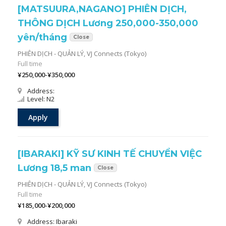
[MATSUURA,NAGANO] PHIÊN DỊCH,
THÔNG DỊCH Lương 250,000-350,000
yên/tháng
Close
PHIÊN DỊCH - QUẢN LÝ,
VJ Connects (Tokyo)
Full time
¥250,000-¥350,000
Address:
Level: N2
Apply
[IBARAKI] KỸ SƯ KINH TẾ CHUYỂN VIỆC
Lương 18,5 man
Close
PHIÊN DỊCH - QUẢN LÝ,
VJ Connects (Tokyo)
Full time
¥185,000-¥200,000
Address: Ibaraki