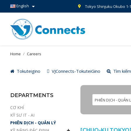

English
Tokyo Shinjuku Okubo 1-1
Home
Careers
Tokuteigino
VJConnects-TokuteiGino
Tìm kiếm
DEPARTMENTS
PHIÊN DỊCH - QUẢN 
CƠ KHÍ
KỸ SƯ IT - AI
PHIÊN DỊCH - QUẢN LÝ
[CHUO-KU,TOKYO]
KỸ NĂNG ĐẶC ĐỊNH