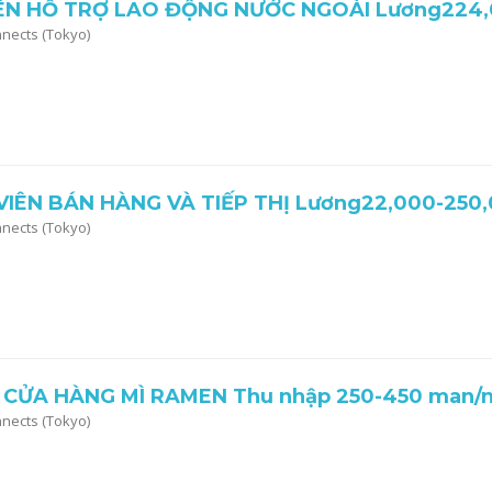
ÊN HỖ TRỢ LAO ĐỘNG NƯỚC NGOÀI Lương224,
nnects (Tokyo)
VIÊN BÁN HÀNG VÀ TIẾP THỊ Lương22,000-250
nnects (Tokyo)
 CỬA HÀNG MÌ RAMEN Thu nhập 250-450 man
nnects (Tokyo)