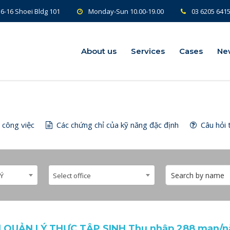
6-16 Shoei Bldg 101
Monday-Sun 10.00-19.00
03 6205 641
About us
About us
Services
Services
Cases
Cases
Ne
Ne
 công việc
Các chứng chỉ của kỹ năng đặc định
Câu hỏi 
LÝ
Select office
 QUẢN LÝ THỰC TẬP SINH Thu nhập 288 man/