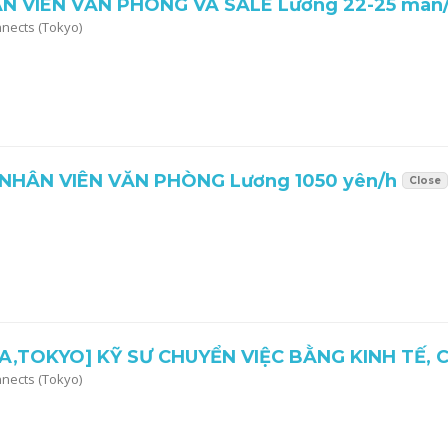
 VIÊN VĂN PHÒNG VÀ SALE Lương 22-25 man
nnects (Tokyo)
NHÂN VIÊN VĂN PHÒNG Lương 1050 yên/h
Close
A,TOKYO] KỸ SƯ CHUYỂN VIỆC BẰNG KINH TẾ, 
nnects (Tokyo)