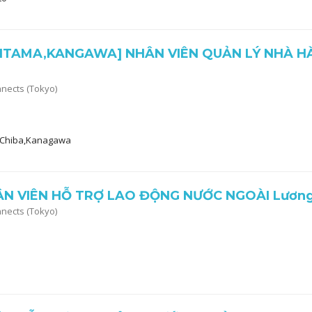
ITAMA,KANGAWA] NHÂN VIÊN QUẢN LÝ NHÀ HÀ
nnects (Tokyo)
a,Chiba,Kanagawa
N VIÊN HỖ TRỢ LAO ĐỘNG NƯỚC NGOÀI Lương
nnects (Tokyo)