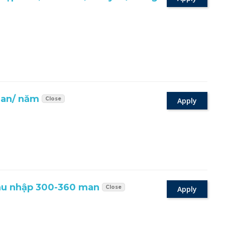
man/ năm
Close
Apply
u nhập 300-360 man
Close
Apply