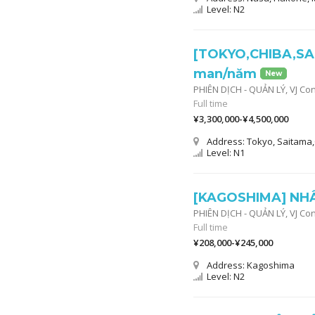
Level: N2
[TOKYO,CHIBA,SA
man/năm
New
PHIÊN DỊCH - QUẢN LÝ,
VJ Co
Full time
¥3,300,000-¥4,500,000
Address: Tokyo, Saitam
Level: N1
[KAGOSHIMA] NHÂ
PHIÊN DỊCH - QUẢN LÝ,
VJ Co
Full time
¥208,000-¥245,000
Address: Kagoshima
Level: N2