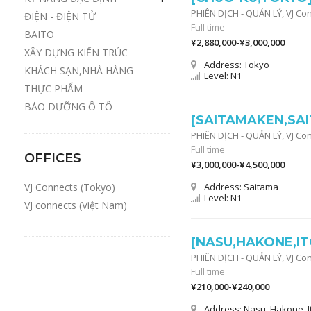
PHIÊN DỊCH - QUẢN LÝ,
VJ Co
ĐIỆN - ĐIỆN TỬ
Full time
BAITO
¥2,880,000-¥3,000,000
XÂY DỰNG KIẾN TRÚC
Address: Tokyo
KHÁCH SẠN,NHÀ HÀNG
Level: N1
THỰC PHẨM
BẢO DƯỠNG Ô TÔ
[SAITAMAKEN,SAI
PHIÊN DỊCH - QUẢN LÝ,
VJ Co
Full time
OFFICES
¥3,000,000-¥4,500,000
VJ Connects (Tokyo)
Address: Saitama
Level: N1
VJ connects (Việt Nam)
[NASU,HAKONE,IT
PHIÊN DỊCH - QUẢN LÝ,
VJ Co
Full time
¥210,000-¥240,000
Address: Nasu, Hakone, I