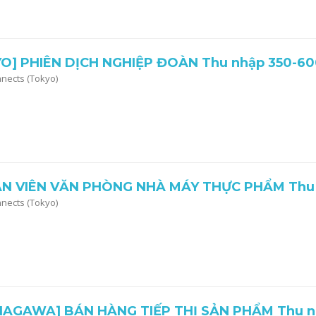
O] PHIÊN DỊCH NGHIỆP ĐOÀN Thu nhập 350-6
nnects (Tokyo)
N VIÊN VĂN PHÒNG NHÀ MÁY THỰC PHẨM Thu 
nnects (Tokyo)
AGAWA] BÁN HÀNG TIẾP THỊ SẢN PHẨM Thu nh