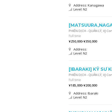
Address: Kanagawa
Level: N2
[MATSUURA,NAGAN
PHIÊN DỊCH - QUẢN LÝ,
VJ Co
Full time
¥250,000-¥350,000
Address:
Level: N2
[IBARAKI] KỸ SƯ 
PHIÊN DỊCH - QUẢN LÝ,
VJ Co
Full time
¥185,000-¥200,000
Address: Ibaraki
Level: N2