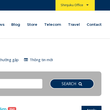
Shinjuku Office
5
ws
ws
Blog
Blog
Store
Store
Telecom
Telecom
Travel
Travel
Contact
Contact
thường gặp
Thông tin mới
SEARCH
năm
Hot