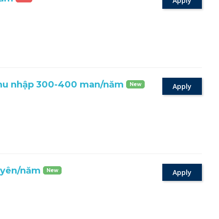
Apply
hu nhập 300-400 man/năm
New
Apply
 yên/năm
New
Apply