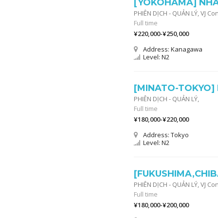
[YOKOHAMA] NHÂN
PHIÊN DỊCH - QUẢN LÝ,
VJ Co
Full time
¥220,000-¥250,000
Address: Kanagawa
Level: N2
[MINATO-TOKYO] 
PHIÊN DỊCH - QUẢN LÝ,
Full time
¥180,000-¥220,000
Address: Tokyo
Level: N2
[FUKUSHIMA,CHIB
PHIÊN DỊCH - QUẢN LÝ,
VJ Co
Full time
¥180,000-¥200,000